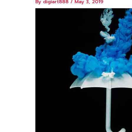
By
digiart888
/
May 3, 2019