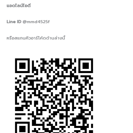
แอดไลน์ไอดี
Line ID
@mmd4525f
หรือสแกนคิวอาร์โค้ดด้านล่างนี้