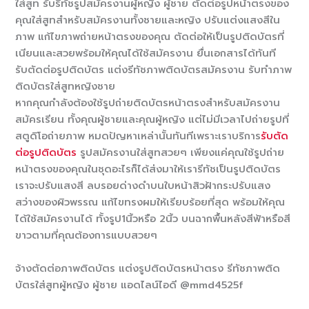
ใส่สูท รับรีทัชรูปสมัครงานผู้หญิง ผู้ชาย ตัดต่อรูปหน้าตรงของ
คุณใส่สูทสำหรับสมัครงานทั้งชายและหญิง ปรับแต่งแสงสีใน
ภาพ แก้ไขภาพถ่ายหน้าตรงของคุณ ตัดต่อให้เป็นรูปติดบัตรที่
เนียนและสวยพร้อมให้คุณได้ใช้สมัครงาน ยื่นเอกสารได้ทันที
รับตัดต่อรูปติดบัตร แต่งรีทัชภาพติดบัตรสมัครงาน รับทำภาพ
ติดบัตรใส่สูทหญิงชาย
หากคุณกำลังต้องใช้รูปถ่ายติดบัตรหน้าตรงสำหรับสมัครงาน
สมัครเรียน ทั้งคุณผู้ชายและคุณผู้หญิง แต่ไม่มีเวลาไปถ่ายรูปที่
สตูดิโอถ่ายภาพ หมดปัญหาเหล่านั้นทันทีเพราะเราบริการ
รับตัด
ต่อรูปติดบัตร
รูปสมัครงานใส่สูทสวยๆ เพียงแค่คุณใช้รูปถ่าย
หน้าตรงของคุณในชุดอะไรก็ได้ส่งมาให้เรารีทัชเป็นรูปติดบัตร
เราจะปรับแสงสี ลบรอยด่างดำบนใบหน้าสิวฝ้ากระปรับแสง
สว่างของผิวพรรณ แก้ไขทรงผมให้เรียบร้อยที่สุด พร้อมให้คุณ
ได้ใช้สมัครงานได้ ทั้งรูป1นิ้วหรือ 2นิ้ว บนฉากพื้นหลังสีฟ้าหรือสี
ขาวตามที่คุณต้องการแบบสวยๆ
จ้างตัดต่อภาพติดบัตร แต่งรูปติดบัตรหน้าตรง รีทัชภาพติด
บัตรใส่สูทผู้หญิง ผู้ชาย แอดไลน์ไอดี @mmd4525f