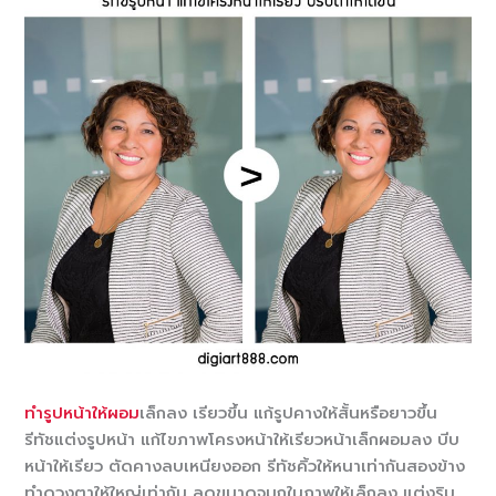
ทำรูปหน้าให้ผอม
เล็กลง เรียวขึ้น แก้รูปคางให้สั้นหรือยาวขึ้น
รีทัชแต่งรูปหน้า แก้ไขภาพโครงหน้าให้เรียวหน้าเล็กผอมลง บีบ
หน้าให้เรียว ตัดคางลบเหนียงออก รีทัชคิ้วให้หนาเท่ากันสองข้าง
ทำดวงตาให้ใหญ่เท่ากัน ลดขนาดจมูกในภาพให้เล็กลง แต่งริม