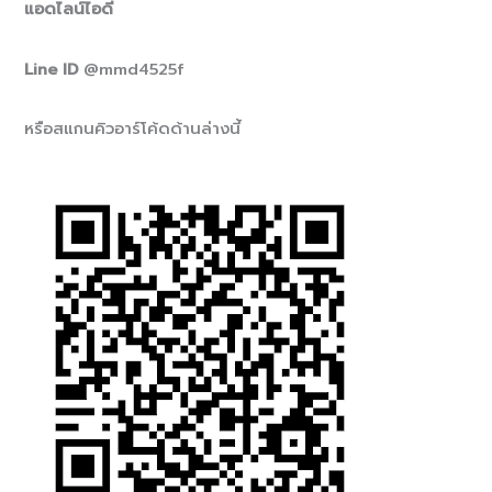
แอดไลน์ไอดี
Line ID
@mmd4525f
หรือสแกนคิวอาร์โค้ดด้านล่างนี้