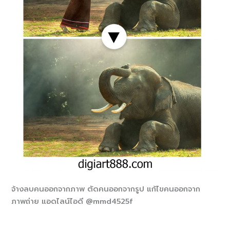
จ้างลบคนออกจากภาพ ตัดคนออกจากรูป แก้ไขคนออกจาก
ภาพถ่าย แอดไลน์ไอดี @mmd4525f