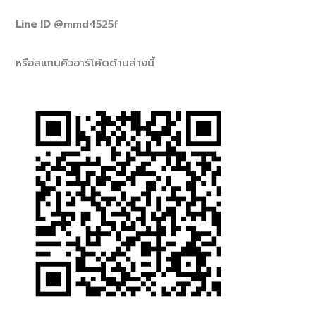
Line ID
@mmd4525f
หรือสแกนคิวอาร์โค้ดด้านล่างนี้