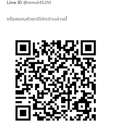
Line ID
@mmd4525f
หรือสแกนคิวอาร์โค้ดด้านล่างนี้