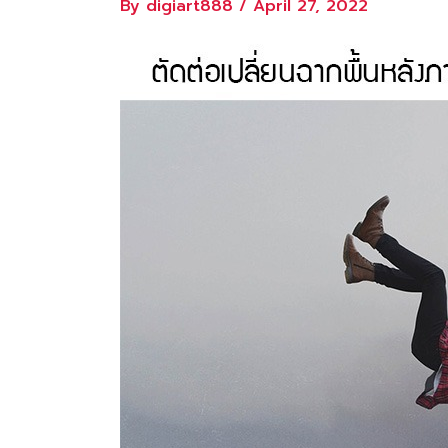
By
digiart888
/
April 27, 2022