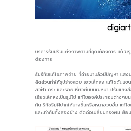
บริการรับปรับแต่งภาพตามที่คุณต้องการ แก้ไขรู
ต้องการ
รับรีทัชแก้ไขภาพถ่าย ที่ถ่ายมาแล้วมีปัญหา แสง
สัดส่วนทำให้รูปร่างสวย เอวเล็กลง แก้ไขต้
สิวฝ้า กระ และรอยเหี่ยวย่นบนใบหน้า ปรับแสง
เรียวเล็กลงเป็นรูปไข่ แก้ไของค์ประกอบต่างๆบนใบห
กัน รีทัชริมฝีปากให้บางขึ้นหรือหนาอวบอิ่ม แก้ไข
และเท่ากันทั้งสองข้าง ตัตด่อเปลี่ยนทรงผม ย้