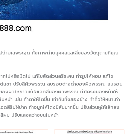
ปถ่ายเฉพระจุด ทั้งภาพถ่ายบุคคลและสิ่งของวัตถุตามที่คุณ
มากไปหรือมืดไป แก้ไขสัดส่วนสรีระคน ทำรูปให้ผอม แก้ไข
นแขนต้นขา ปรับสีผิวพรรณ ลบรอยด่างดำของผิวพรรณ ลบรอย
สีของผิวให้ขาวแก้ไขเฉดสีของผิวพรรณ ทำโครงของหน้าให้
น้า เช่น ทำตาให้โตขึ้น เท่ากันทั้งสองข้าง ทำคิ้วให้หนาเท่า
เฉดสีริมฝีปาก ทำจมูกให้โด่งมีสันมากขึ้น ปรับส่วนหูให้เล็กลง
อมสีผม ปรับแสงสว่างบนใบหน้า