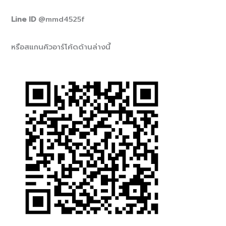
Line ID
@mmd4525f
หรือสแกนคิวอาร์โค้ดด้านล่างนี้