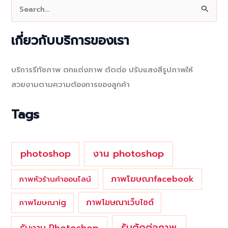
S
e
a
เกี่ยวกับบริการของเรา
r
c
บริการรีทัชภาพ ตกแต่งภาพ ตัดต่อ ปรับแสงสีรูปภาพให้
h
สวยงามตามความต้องการของลูกค้า
f
o
Tags
r
:
photoshop
งาน photoshop
ภาพโฆษณาfacebook
ภาพหัวร้านค้าออนไลน์
ภาพโฆษณาเว็บไซต์
ภาพโฆษณาig
รับตัดต่อภาพ
รับงาน Photoshop