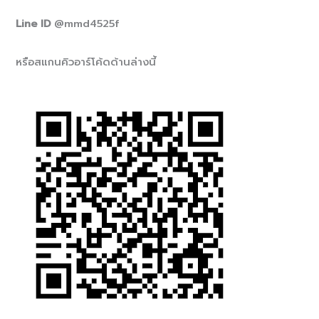
Line ID
@mmd4525f
หรือสแกนคิวอาร์โค้ดด้านล่างนี้