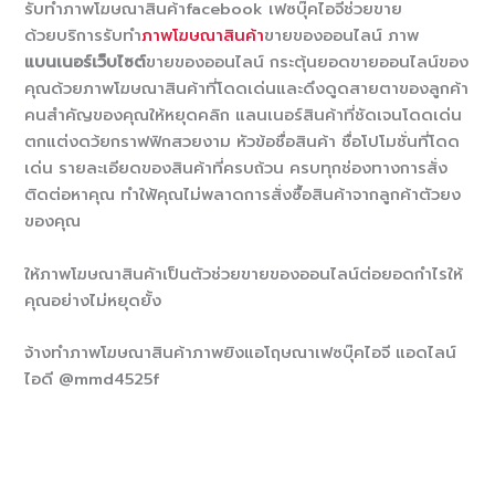
รับทำภาพโฆษณาสินค้าfacebook เฟซบุ๊คไอจีช่วยขาย
ด้วยบริการรับทำ
ภาพโฆษณาสินค้า
ขายของออนไลน์ ภาพ
แบนเนอร์เว็บไซต์
ขายของออนไลน์ กระตุ้นยอดขายออนไลน์ของ
คุณด้วยภาพโฆษณาสินค้าที่โดดเด่นและดึงดูดสายตาของลูกค้า
คนสำคัญของคุณให้หยุดคลิก แลนเนอร์สินค้าที่ชัดเจนโดดเด่น
ตกแต่งดว้ยกราฟฟิกสวยงาม หัวข้อชื่อสินค้า ชื่อโปโมชั่นที่โดด
เด่น รายละเอียดของสินค้าที่ครบถ้วน ครบทุกช่องทางการสั่ง
ติดต่อหาคุณ ทำใฟ้คุณไม่พลาดการสั่งซื้อสินค้าจากลูกค้าตัวยง
ของคุณ
ให้ภาพโฆษณาสินคัาเป็นตัวช่วยขายของออนไลน์ต่อยอดกำไรให้
คุณอย่างไม่หยุดยั้ง
จ้างทำภาพโฆษณาสินค้าภาพยิงแอโฤษณาเฟซบุ๊คไอจี แอดไลน์
ไอดี @mmd4525f