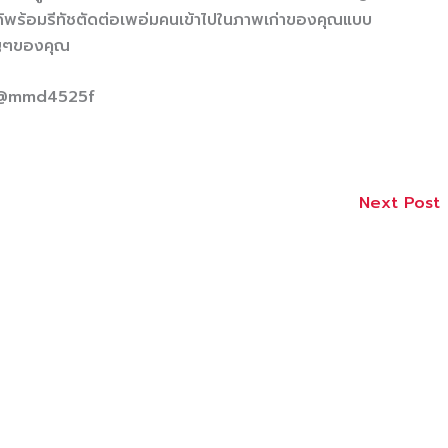
ด้พร้อมรีทัชตัดต่อเพอ่มคนเข้าไปในภาพเก่าของคุณแบบ
คัญๆของคุณ
ี @mmd4525f
Next Post