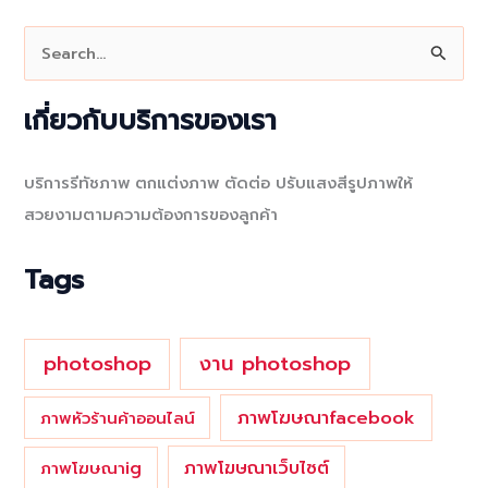
S
e
a
เกี่ยวกับบริการของเรา
r
c
บริการรีทัชภาพ ตกแต่งภาพ ตัดต่อ ปรับแสงสีรูปภาพให้
h
สวยงามตามความต้องการของลูกค้า
f
o
Tags
r
:
photoshop
งาน photoshop
ภาพโฆษณาfacebook
ภาพหัวร้านค้าออนไลน์
ภาพโฆษณาเว็บไซต์
ภาพโฆษณาig