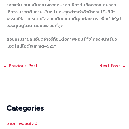
ร่องแก้ม ลบเหนียงคางออกลบรอยเหี่ยวย่นที่คอออก ลบรอย
เหี่ยวย่นรอยตีนกาบนใบหน้า ลบจุดด่างดำสิวฝ้ากระปรับสีผิว
พรรณให้ขาวกระจ่างใสสวยเนียนแบบที่คุณต้องการ เพื่อทำให้รูป
ของคุณดูโดดเด่นและสวยที่สุด
สอบถามรายละเอียดจ้างรีทัชแต่งภาพผอมรีทัชโครงหน้าเรียว
แอดไลน์ไอดี@mmd4525f
←
Previous Post
Next Post
→
Categories
ขายภาพออนไลน์