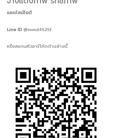
จ้างแต่งภาพ รีทัชภาพ
แอดไลน์ไอดี
Line ID
@mmd4525f
หรือสแกนคิวอาร์โค้ดด้านล่างนี้