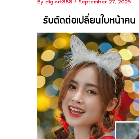
By
digiart888
/
September 27, 2025