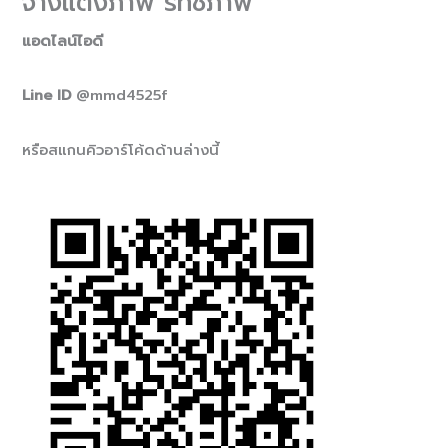
จ้างแต่งภาพ รีทัชภาพ
แอดไลน์ไอดี
Line ID
@mmd4525f
หรือสแกนคิวอาร์โค้ดด้านล่างนี้