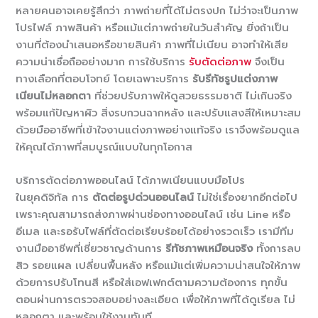
หลายคนอาจเคยรู้สึกว่า ภาพถ่ายที่ได้ไม่ตรงปก ไม่ว่าจะเป็นภาพ
โปรไฟล์ ภาพสินค้า หรือแม้แต่ภาพถ่ายในวันสำคัญ ยิ่งถ้าเป็น
งานที่ต้องนำเสนอหรือขายสินค้า ภาพที่ไม่เนียน อาจทำให้เสีย
ความน่าเชื่อถืออย่างมาก การใช้บริการ
รับตัดต่อภาพ
จึงเป็น
ทางเลือกที่ตอบโจทย์ โดยเฉพาะบริการ
รับรีทัชรูปแต่งภาพ
เนียนไม่หลอกตา
ที่ช่วยปรับภาพให้ดูสวยธรรมชาติ ไม่เกินจริง
พร้อมแก้ปัญหาผิว สิ่งรบกวนฉากหลัง และปรับแสงสีให้เหมาะสม
ด้วยมืออาชีพที่เข้าใจงานแต่งภาพอย่างแท้จริง เราจึงพร้อมดูแล
ให้คุณได้ภาพที่สมบูรณ์แบบในทุกโอกาส
บริการตัดต่อภาพออนไลน์ ได้ภาพเนียนแบบมือโปร
ในยุคดิจิทัล การ
ตัดต่อรูปด่วนออนไลน์
ไม่ใช่เรื่องยากอีกต่อไป
เพราะคุณสามารถส่งภาพผ่านช่องทางออนไลน์ เช่น Line หรือ
อีเมล และรอรับไฟล์ที่ตัดต่อเรียบร้อยได้อย่างรวดเร็ว เรามีทีม
งานมืออาชีพที่เชี่ยวชาญด้านการ
รีทัชภาพเหมือนจริง
ทั้งการลบ
สิว รอยแผล เปลี่ยนพื้นหลัง หรือแม้แต่เพิ่มความน่าสนใจให้ภาพ
ด้วยการปรับโทนสี หรือใส่เอฟเฟกต์ตามความต้องการ ทุกขั้น
ตอนผ่านการตรวจสอบอย่างละเอียด เพื่อให้ภาพที่ได้ดูเรียล ไม่
หลอกตา และพร้อมใช้งานทันที