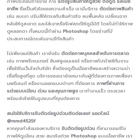
ภาพประกอบการขาย การ
แต่งรูปสินค้าให้ดูสวย ดึงดูด และมือ
อาชีพ
ถือเป็นหัวใจของความสำเร็จ เรามีบริการ
ตัดต่อภาพสินค้า
เช่น ลบเงา ปรับสีให้ตรงกับสินค้าจริง ลบพื้นหลัง เปลี่ยนฉาก
หลังให้ดูสะอาด และใส่เงาหรือรีเฟลกต์ให้ดูมีมิติ โดยไม่ทำให้ภาพ
ดูหลอกตา ทั้งหมดนี้ทำผ่าน
Photoshop
โดยช่างที่มี
ประสบการณ์ตรงในงานรีทัชสินค้า
ไม่เพียงแค่สินค้า เรายังรับ
ตัดต่อภาพบุคคลสำหรับการตลาด
เช่น ภาพพรีเซนเตอร์ อินฟลูเอนเซอร์ หรือภาพโปรไฟล์ทีมงาน
เพื่อใช้ในเว็บไซต์บริษัท ซึ่งต้องดูเป็นมืออาชีพและสร้างความน่า
เชื่อถือสูงที่สุด บริการของเรายังเหมาะกับผู้ที่ต้องการภาพเพื่องา
นพรีเซนต์ หรืองานออกแบบต่างๆ ที่ต้องการ
ภาพที่ผ่านการ
แต่งแบบเนียน ด่วน และคุณภาพสูง
เราทำงานเร็ว ตรงเวลา
พร้อมส่งไฟล์ในรูปแบบที่คุณต้องการ
สนใจใช้บริการรับตัดต่อรูปด่วนติดต่อเลย! แอดไลน์
@mmd4525f
หากคุณกำลังมองหาบริการ
รับตัดต่อรูปด่วน
ที่สามารถแก้ไข
ภาพให้ดูเนียน สวย สมจริงด้วย
Photoshop
แบบมืออาชีพ เรา