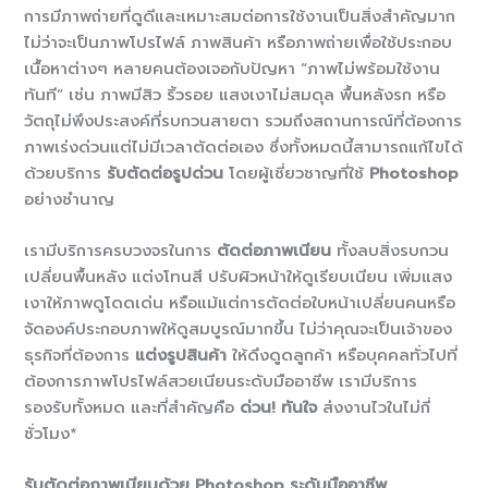
การมีภาพถ่ายที่ดูดีและเหมาะสมต่อการใช้งานเป็นสิ่งสำคัญมาก
ไม่ว่าจะเป็นภาพโปรไฟล์ ภาพสินค้า หรือภาพถ่ายเพื่อใช้ประกอบ
เนื้อหาต่างๆ หลายคนต้องเจอกับปัญหา “ภาพไม่พร้อมใช้งาน
ทันที” เช่น ภาพมีสิว ริ้วรอย แสงเงาไม่สมดุล พื้นหลังรก หรือ
วัตถุไม่พึงประสงค์ที่รบกวนสายตา รวมถึงสถานการณ์ที่ต้องการ
ภาพเร่งด่วนแต่ไม่มีเวลาตัดต่อเอง ซึ่งทั้งหมดนี้สามารถแก้ไขได้
ด้วยบริการ
รับตัดต่อรูปด่วน
โดยผู้เชี่ยวชาญที่ใช้
Photoshop
อย่างชำนาญ
เรามีบริการครบวงจรในการ
ตัดต่อภาพเนียน
ทั้งลบสิ่งรบกวน
เปลี่ยนพื้นหลัง แต่งโทนสี ปรับผิวหน้าให้ดูเรียบเนียน เพิ่มแสง
เงาให้ภาพดูโดดเด่น หรือแม้แต่การตัดต่อใบหน้าเปลี่ยนคนหรือ
จัดองค์ประกอบภาพให้ดูสมบูรณ์มากขึ้น ไม่ว่าคุณจะเป็นเจ้าของ
ธุรกิจที่ต้องการ
แต่งรูปสินค้า
ให้ดึงดูดลูกค้า หรือบุคคลทั่วไปที่
ต้องการภาพโปรไฟล์สวยเนียนระดับมืออาชีพ เรามีบริการ
รองรับทั้งหมด และที่สำคัญคือ
ด่วน! ทันใจ
ส่งงานไวในไม่กี่
ชั่วโมง*
รับตัดต่อภาพเนียนด้วย Photoshop ระดับมืออาชีพ