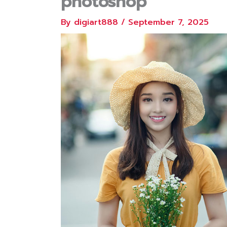
photoshop
By
digiart888
/
September 7, 2025