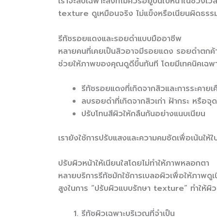
เราจะลบเฉพาะสิ่งที่ไม่ควรอยู่บนใบหน้าในช่วงเวล
texture ดูเหมือนจริง ไม่แข็งหรือเนียนผิดธร
รีทัชรอยแดงและรอยดำแบบมืออาชีพ
หลายคนที่เคยเป็นสิวอาจมีรอยแดง รอยดำตกค้า
ช่วยให้ภาพของคุณดูดีขึ้นทันที โดยมีเทคนิคเฉพ
รีทัชรอยแดงที่เกิดจากสิวและการระคายเ
ลบรอยดำที่เกิดจากสิวเก่า ฝ้ากระ หรือจุ
ปรับโทนสีผิวให้กลืนกันอย่างแนบเนียน
เรายังใช้การปรับแสงและความคมชัดเพื่อเน้นให้ใบหน
ปรับผิวหน้าให้เนียนใสโดยไม่ทำให้ภาพหลอกตา
หลายบริการรีทัชมักใช้การเบลอผิวเพื่อให้ภาพดูเ
สูงในการ “ปรับผิวแบบรักษา texture” ทำให้ผิว
รีทัชผิวเฉพาะบริเวณที่จำเป็น