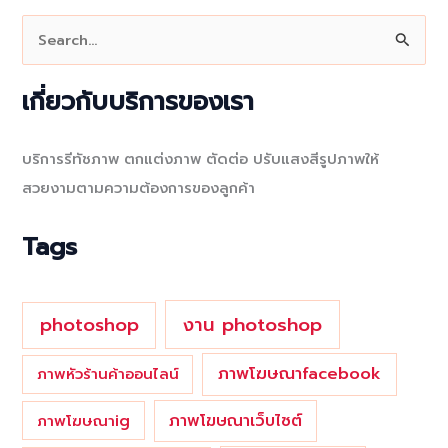
S
e
a
เกี่ยวกับบริการของเรา
r
c
บริการรีทัชภาพ ตกแต่งภาพ ตัดต่อ ปรับแสงสีรูปภาพให้
h
สวยงามตามความต้องการของลูกค้า
f
o
Tags
r
:
photoshop
งาน photoshop
ภาพโฆษณาfacebook
ภาพหัวร้านค้าออนไลน์
ภาพโฆษณาเว็บไซต์
ภาพโฆษณาig