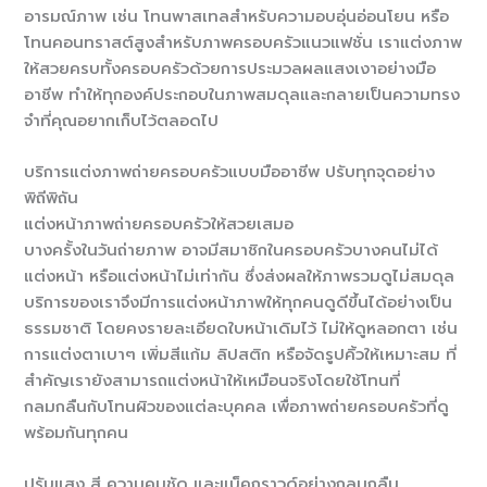
อารมณ์ภาพ เช่น โทนพาสเทลสำหรับความอบอุ่นอ่อนโยน หรือ
โทนคอนทราสต์สูงสำหรับภาพครอบครัวแนวแฟชั่น เราแต่งภาพ
ให้สวยครบทั้งครอบครัวด้วยการประมวลผลแสงเงาอย่างมือ
อาชีพ ทำให้ทุกองค์ประกอบในภาพสมดุลและกลายเป็นความทรง
จำที่คุณอยากเก็บไว้ตลอดไป
บริการแต่งภาพถ่ายครอบครัวแบบมืออาชีพ ปรับทุกจุดอย่าง
พิถีพิถัน
แต่งหน้าภาพถ่ายครอบครัวให้สวยเสมอ
บางครั้งในวันถ่ายภาพ อาจมีสมาชิกในครอบครัวบางคนไม่ได้
แต่งหน้า หรือแต่งหน้าไม่เท่ากัน ซึ่งส่งผลให้ภาพรวมดูไม่สมดุล
บริการของเราจึงมีการแต่งหน้าภาพให้ทุกคนดูดีขึ้นได้อย่างเป็น
ธรรมชาติ โดยคงรายละเอียดใบหน้าเดิมไว้ ไม่ให้ดูหลอกตา เช่น
การแต่งตาเบาๆ เพิ่มสีแก้ม ลิปสติก หรือจัดรูปคิ้วให้เหมาะสม ที่
สำคัญเรายังสามารถแต่งหน้าให้เหมือนจริงโดยใช้โทนที่
กลมกลืนกับโทนผิวของแต่ละบุคคล เพื่อภาพถ่ายครอบครัวที่ดู
พร้อมกันทุกคน
ปรับแสง สี ความคมชัด และแบ็คกราวด์อย่างกลมกลืน