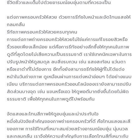
ชีวิตชีวาและเต็มไปด้วยอารมณ์อบอุ่นตามที่ควรจะเป็น
แต่งภาพครอบครัวให้สวย ด้วยการรีทัชใบหน้าและจัดโทนแสงให้
กลมกลืน
รีทัชภาพครอบครัวให้สวยครบทุกคน
การแต่งภาพถ่ายครอบครัวให้สวยไม่ใช่แค่การแก้ไขรอยสิวหรือ
ริ้วรอยเพียงเล็กน้อย แต่คือการรีทัชอย่างลึกซึ้งให้ทุกคนในภาพ
ดูดีที่สุดโดยไม่เสียความเป็นธรรมชาติ เราใช้เทคนิคเฉพาะในการ
ปรับรูปหน้าให้ดูสมดุล ลบสิ่งรบกวน เช่น แสงสะท้อน แว่นตา
หรือเงาดำที่ไม่ต้องการ อีกทั้งยังสามารถรีทัชให้ผู้ที่ไม่ได้แต่ง
หน้าในวันถ่ายภาพ ดูเหมือนผ่านการแต่งหน้าอ่อนๆ ได้อย่างแนบ
เนียน บริการแต่งภาพครอบครัวออนไลน์ของเรายังสามารถปรับ
สัดส่วนบางจุด เช่น แขนหรือเอว ให้ดูพอดีมากยิ่งขึ้นโดยไม่ผิด
ธรรมชาติ เพื่อให้ทุกคนในภาพดูดีไปพร้อมกัน
จัดแสงและโทนสีภาพให้ดูอบอุ่นและน่าประทับใจ
หนึ่งในปัจจัยสำคัญของภาพถ่ายครอบครัวที่ดี คือโทนแสงและสี
ของภาพ การใช้โทนที่เหมาะสมช่วยสร้างอารมณ์อบอุ่น นุ่มนวล
และกลมกลืน เราจึงให้ความสำคัญกับการเลือกโทนสีที่เหมาะกับ