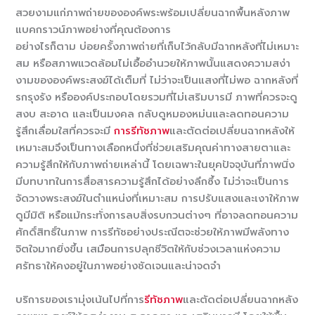
สวยงามแก่ภาพถ่ายขององค์พระพร้อมเปลี่ยนฉากพื้นหลังภาพ
แบคกราวน์ภาพอย่างที่คุณต้องการ
อย่างไรก็ตาม บ่อยครั้งภาพถ่ายที่เก็บไว้กลับมีฉากหลังที่ไม่เหมาะ
สม หรือสภาพแวดล้อมไม่เอื้ออำนวยให้ภาพนั้นแสดงความสง่า
งามขององค์พระสงฆ์ได้เต็มที่ ไม่ว่าจะเป็นแสงที่ไม่พอ ฉากหลังที่
รกรุงรัง หรือองค์ประกอบโดยรวมที่ไม่เสริมบารมี ภาพที่ควรจะดู
สงบ สะอาด และเป็นมงคล กลับดูหมองหม่นและลดทอนความ
รู้สึกเลื่อมใสที่ควรจะมี
การรีทัชภาพ
และตัดต่อเปลี่ยนฉากหลังให้
เหมาะสมจึงเป็นทางเลือกหนึ่งที่ช่วยเสริมคุณค่าทางสายตาและ
ความรู้สึกให้กับภาพถ่ายเหล่านี้ โดยเฉพาะในยุคปัจจุบันที่ภาพนิ่ง
มีบทบาทในการสื่อสารความรู้สึกได้อย่างลึกซึ้ง ไม่ว่าจะเป็นการ
จัดวางพระสงฆ์ในตำแหน่งที่เหมาะสม การปรับแสงและเงาให้ภาพ
ดูมีมิติ หรือแม้กระทั่งการลบสิ่งรบกวนต่างๆ ที่อาจลดทอนความ
ศักดิ์สิทธิ์ในภาพ การรีทัชอย่างประณีตจะช่วยให้ภาพมีพลังทาง
จิตใจมากยิ่งขึ้น เสมือนการปลุกชีวิตให้กับช่วงเวลาแห่งความ
ศรัทธาให้คงอยู่ในภาพอย่างชัดเจนและน่าจดจำ
บริการของเรามุ่งเน้นไปที่การ
รีทัชภาพ
และตัดต่อเปลี่ยนฉากหลัง