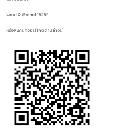
Line ID
@mmd4525f
หรือสแกนคิวอาร์โค้ดด้านล่างนี้