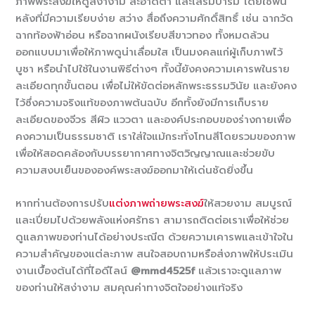
ภาพพระสงฆ์ให้ดูสง่างาม สะอาดตา และเสริมบารมี โดยใช้พื้น
หลังที่มีความเรียบง่าย สว่าง สื่อถึงความศักดิ์สิทธิ์ เช่น ฉากวัด
ฉากท้องฟ้าอ่อน หรือฉากผนังเรียบสีขาวทอง ทั้งหมดล้วน
ออกแบบมาเพื่อให้ภาพดูน่าเลื่อมใส เป็นมงคลแก่ผู้เก็บภาพไว้
บูชา หรือนำไปใช้ในงานพิธีต่างๆ ทั้งนี้ยังคงความเคารพในราย
ละเอียดทุกขั้นตอน เพื่อไม่ให้ขัดต่อหลักพระธรรมวินัย และยังคง
ไว้ซึ่งความจริงแท้ของภาพต้นฉบับ อีกทั้งยังมีการเก็บราย
ละเอียดของจีวร สีผิว แววตา และองค์ประกอบของร่างกายเพื่อ
คงความเป็นธรรมชาติ เราใส่ใจแม้กระทั่งโทนสีโดยรวมของภาพ
เพื่อให้สอดคล้องกับบรรยากาศทางจิตวิญญาณและช่วยขับ
ความสงบเย็นขององค์พระสงฆ์ออกมาให้เด่นชัดยิ่งขึ้น
หากท่านต้องการปรับ
แต่งภาพถ่ายพระสงฆ์
ให้สวยงาม สมบูรณ์
และเปี่ยมไปด้วยพลังแห่งศรัทธา สามารถติดต่อเราเพื่อให้ช่วย
ดูแลภาพของท่านได้อย่างประณีต ด้วยความเคารพและเข้าใจใน
ความสำคัญของแต่ละภาพ สนใจสอบถามหรือส่งภาพให้ประเมิน
งานเบื้องต้นได้ที่ไอดีไลน์
@mmd4525f
แล้วเราจะดูแลภาพ
ของท่านให้สง่างาม สมคุณค่าทางจิตใจอย่างแท้จริง