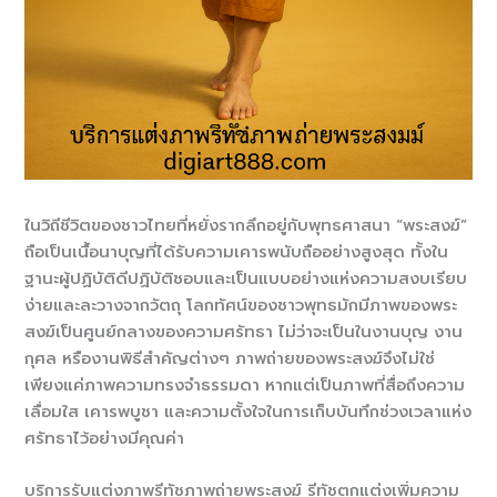
ในวิถีชีวิตของชาวไทยที่หยั่งรากลึกอยู่กับพุทธศาสนา “พระสงฆ์”
ถือเป็นเนื้อนาบุญที่ได้รับความเคารพนับถืออย่างสูงสุด ทั้งใน
ฐานะผู้ปฏิบัติดีปฏิบัติชอบและเป็นแบบอย่างแห่งความสงบเรียบ
ง่ายและละวางจากวัตถุ โลกทัศน์ของชาวพุทธมักมีภาพของพระ
สงฆ์เป็นศูนย์กลางของความศรัทธา ไม่ว่าจะเป็นในงานบุญ งาน
กุศล หรืองานพิธีสำคัญต่างๆ ภาพถ่ายของพระสงฆ์จึงไม่ใช่
เพียงแค่ภาพความทรงจำธรรมดา หากแต่เป็นภาพที่สื่อถึงความ
เลื่อมใส เคารพบูชา และความตั้งใจในการเก็บบันทึกช่วงเวลาแห่ง
ศรัทธาไว้อย่างมีคุณค่า
บริการรับแต่งภาพรีทัชภาพถ่ายพระสงฆ์ รีทัชตกแต่งเพิ่มความ