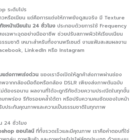
op ระดับโปร
ดูขาวหรือเนียน แต่คือการแต่งให้ภาพยังดูสมจริง มี Texture
ีทัชหน้าเนียนใน 24 ชั่วโมง
ประกอบด้วยการใช้ Frequency
ฉพาะจุดอย่างมืออาชีพ ช่วยปรับสภาพผิวให้เรียบเนียน
ธรรมชาติ เหมาะสำหรับทั้งงานพรีเซนต์ งานแฟ้มสะสมผลงาน
 Facebook, LinkedIn หรือ Instagram
ับแต่งภาพเร่งด่วน
ของเราจึงเปิดให้ลูกค้าส่งภาพผ่านช่อง
ีภาพจากกล้องมือถือหรือกล้อง DSLR เพียงส่งภาพต้นฉบับ
ยไม่ต้องรอนาน ผลงานที่ได้จะถูกรีทัชด้วยความประณีตในทุกขั้น
จุดบกพร่อง รีทัชรอยคล้ำใต้ตา หรือปรับความคมชัดของใบหน้า
ว รับประกันคุณภาพและความเป็นธรรมชาติในทุกภาพ
 24 ชั่วโมง
oshop ออนไลน์
ที่ทั้งรวดเร็วและมีคุณภาพ เราคือคำตอบที่ใช่
าพกลุ่ม ภาพสินค้า และภาพถ่ายโปรไฟล์ทุกประเภท ด้วยระบบ