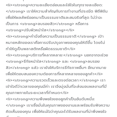
<li><strong>ความละเอียดอ่อนและใส่ใจในทุกรายละเอียด:
</strong> เราให้ความสำคัญกับการทำงานที่ประณีต พิถีพิถัน
เพื่อให้ผลลัพธ์ออกมาเป็นธรรมชาติและสมจริงที่สุด ไม่ว่าจะ
เป็นการ <strong>ลบรอยสิว</strong> หรือการ
<strong>ปรับผิวหน้าใส</strong></li>
<li><strong>คำนึงถึงความเป็นธรรมชาติ:</strong> เป้า
หมายหลักของเราคือการปรับปรุงภาพของคุณให้ดีขึ้น โดยไม่
ทำให้ดูเป็นพลาสติกหรือผิดธรรมชาติ</li>
<li><strong>บริการที่หลากหลาย:</strong> นอกจากจะช่วย
<strong>รีทัชหน้าใส</strong> และ <strong>ลบรอย
สิว</strong> แล้ว เรายังให้บริการรีทัชภาพอื่นๆ อีกมากมาย
เพื่อให้ตอบสนองความต้องการที่หลากหลายของลูกค้า</li>
<li><strong>ความรวดเร็วและตรงต่อเวลา:</strong> เรา
เข้าใจดีว่าเวลาของคุณมีค่า เราจึงมุ่งมั่นที่จะส่งมอบผลงานที่มี
คุณภาพภายในระยะเวลาที่กำหนด</li>
<li><strong>ความพึงพอใจของลูกค้าเป็นอันดับหนึ่ง:
</strong> เราเชื่อมั่นในคุณภาพของงานและพร้อมรับฟังความ
คิดเห็นของคุณ เพื่อให้แน่ใจว่าคุณจะได้รับผลงานที่น่าพึงพอใจ