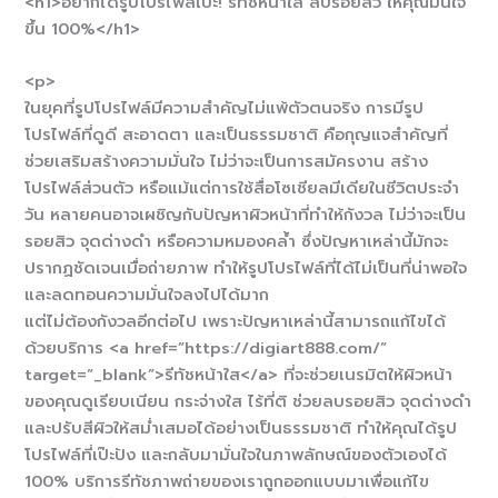
<h1>อยากได้รูปโปรไฟล์เป๊ะ! รีทัชหน้าใส ลบรอยสิว ให้คุณมั่นใจ
ขึ้น 100%</h1>
<p>
ในยุคที่รูปโปรไฟล์มีความสำคัญไม่แพ้ตัวตนจริง การมีรูป
โปรไฟล์ที่ดูดี สะอาดตา และเป็นธรรมชาติ คือกุญแจสำคัญที่
ช่วยเสริมสร้างความมั่นใจ ไม่ว่าจะเป็นการสมัครงาน สร้าง
โปรไฟล์ส่วนตัว หรือแม้แต่การใช้สื่อโซเชียลมีเดียในชีวิตประจำ
วัน หลายคนอาจเผชิญกับปัญหาผิวหน้าที่ทำให้กังวล ไม่ว่าจะเป็น
รอยสิว จุดด่างดำ หรือความหมองคล้ำ ซึ่งปัญหาเหล่านี้มักจะ
ปรากฏชัดเจนเมื่อถ่ายภาพ ทำให้รูปโปรไฟล์ที่ได้ไม่เป็นที่น่าพอใจ
และลดทอนความมั่นใจลงไปได้มาก
แต่ไม่ต้องกังวลอีกต่อไป เพราะปัญหาเหล่านี้สามารถแก้ไขได้
ด้วยบริการ <a href=”https://digiart888.com/”
target=”_blank”>รีทัชหน้าใส</a> ที่จะช่วยเนรมิตให้ผิวหน้า
ของคุณดูเรียบเนียน กระจ่างใส ไร้ที่ติ ช่วยลบรอยสิว จุดด่างดำ
และปรับสีผิวให้สม่ำเสมอได้อย่างเป็นธรรมชาติ ทำให้คุณได้รูป
โปรไฟล์ที่เป๊ะปัง และกลับมามั่นใจในภาพลักษณ์ของตัวเองได้
100% บริการรีทัชภาพถ่ายของเราถูกออกแบบมาเพื่อแก้ไข