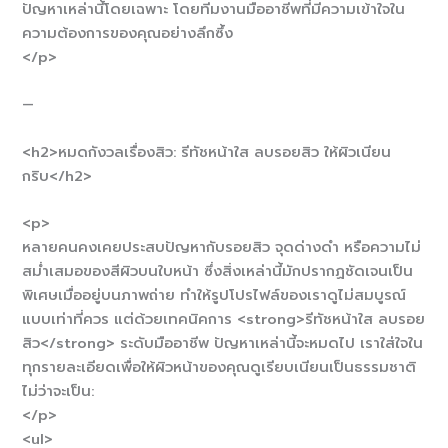
ปัญหาเหล่านี้โดยเฉพาะ โดยทีมงานมืออาชีพที่มีความเข้าใจใน
ความต้องการของคุณอย่างลึกซึ้ง
</p>
—
<h2>หมดกังวลเรื่องสิว: รีทัชหน้าใส ลบรอยสิว ให้ผิวเนียน
กริบ</h2>
<p>
หลายคนคงเคยประสบปัญหากับรอยสิว จุดด่างดำ หรือความไม่
สม่ำเสมอของสีผิวบนใบหน้า ซึ่งสิ่งเหล่านี้มักปรากฏชัดเจนเป็น
พิเศษเมื่ออยู่บนภาพถ่าย ทำให้รูปโปรไฟล์ของเราดูไม่สมบูรณ์
แบบเท่าที่ควร แต่ด้วยเทคนิคการ <strong>รีทัชหน้าใส ลบรอย
สิว</strong> ระดับมืออาชีพ ปัญหาเหล่านี้จะหมดไป เราใส่ใจใน
ทุกรายละเอียดเพื่อให้ผิวหน้าของคุณดูเรียบเนียนเป็นธรรมชาติ
ไม่ว่าจะเป็น:
</p>
<ul>