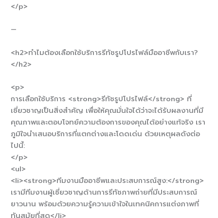
</p>
—
<h2>ทำไมต้องเลือกใช้บริการรีทัชรูปโปรไฟล์มืออาชีพกับเรา?
</h2>
<p>
การเลือกใช้บริการ <strong>รีทัชรูปโปรไฟล์</strong> ที่
เชี่ยวชาญเป็นสิ่งสำคัญ เพื่อให้คุณมั่นใจได้ว่าจะได้รับผลงานที่มี
คุณภาพและตอบโจทย์ความต้องการของคุณได้อย่างแท้จริง เรา
ภูมิใจนำเสนอบริการที่แตกต่างและโดดเด่น ด้วยเหตุผลดังต่อ
ไปนี้:
</p>
<ul>
<li><strong>ทีมงานมืออาชีพและประสบการณ์สูง:</strong>
เรามีทีมงานผู้เชี่ยวชาญด้านการรีทัชภาพถ่ายที่มีประสบการณ์
ยาวนาน พร้อมด้วยความรู้ความเข้าใจในเทคนิคการแต่งภาพที่
ทันสมัยที่สุด</li>