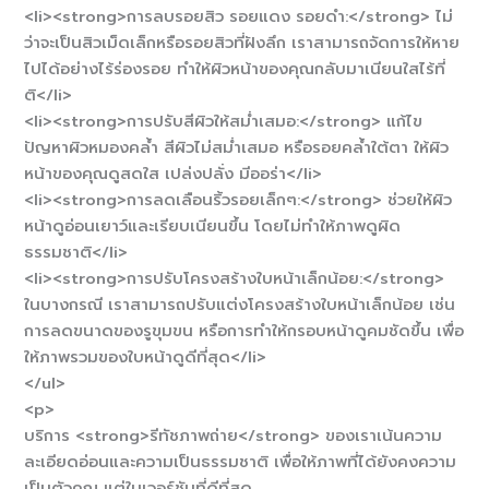
<li><strong>การลบรอยสิว รอยแดง รอยดำ:</strong> ไม่
ว่าจะเป็นสิวเม็ดเล็กหรือรอยสิวที่ฝังลึก เราสามารถจัดการให้หาย
ไปได้อย่างไร้ร่องรอย ทำให้ผิวหน้าของคุณกลับมาเนียนใสไร้ที่
ติ</li>
<li><strong>การปรับสีผิวให้สม่ำเสมอ:</strong> แก้ไข
ปัญหาผิวหมองคล้ำ สีผิวไม่สม่ำเสมอ หรือรอยคล้ำใต้ตา ให้ผิว
หน้าของคุณดูสดใส เปล่งปลั่ง มีออร่า</li>
<li><strong>การลดเลือนริ้วรอยเล็กๆ:</strong> ช่วยให้ผิว
หน้าดูอ่อนเยาว์และเรียบเนียนขึ้น โดยไม่ทำให้ภาพดูผิด
ธรรมชาติ</li>
<li><strong>การปรับโครงสร้างใบหน้าเล็กน้อย:</strong>
ในบางกรณี เราสามารถปรับแต่งโครงสร้างใบหน้าเล็กน้อย เช่น
การลดขนาดของรูขุมขน หรือการทำให้กรอบหน้าดูคมชัดขึ้น เพื่อ
ให้ภาพรวมของใบหน้าดูดีที่สุด</li>
</ul>
<p>
บริการ <strong>รีทัชภาพถ่าย</strong> ของเราเน้นความ
ละเอียดอ่อนและความเป็นธรรมชาติ เพื่อให้ภาพที่ได้ยังคงความ
เป็นตัวคุณ แต่ในเวอร์ชันที่ดีที่สุด