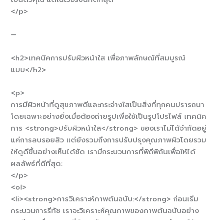
</p>
—
<h2>เทคนิคการปรับผิวหน้าใส เพื่อภาพลักษณ์ที่สมบูรณ์
แบบ</h2>
<p>
การมีผิวหน้าที่ดูสุขภาพดีและกระจ่างใสเป็นสิ่งที่ทุกคนปรารถนา
โดยเฉพาะอย่างยิ่งเมื่อต้องถ่ายรูปเพื่อใช้เป็นรูปโปรไฟล์ เทคนิค
การ <strong>ปรับผิวหน้าใส</strong> ของเราไม่ได้จำกัดอยู่
แค่การลบรอยสิว แต่ยังรวมถึงการปรับปรุงคุณภาพผิวโดยรวม
ให้ดูดีขึ้นอย่างเห็นได้ชัด เรามีกระบวนการที่พิถีพิถันเพื่อให้ได้
ผลลัพธ์ที่ดีที่สุด:
</p>
<ol>
<li><strong>การวิเคราะห์ภาพต้นฉบับ:</strong> ก่อนเริ่ม
กระบวนการรีทัช เราจะวิเคราะห์คุณภาพของภาพต้นฉบับอย่าง