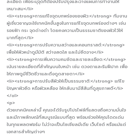
ละเอียด เพื่อระบุจุดที่ต้องปรับปรุงและวางแผนการทำงานให้
เหมาะสม</li>
<li><strong>การแก้ไขจุดบกพร่องของผิว:</strong> ทีมงาน
ผู้เชี่ยวชาญจะใช้เทคนิคขั้นสูงในการแก้ไขจุดบกพร่องต่างๆ เช่น
รอยฝ้า กระ จุดด่างดำ โดยคงความเป็นธรรมชาติของผิวไว้ให้
มากที่สุด</li>
<li><strong>การปรับความสว่างและคอนทราสต์:</strong>
เพื่อให้ผิวหน้าดูมีมิติ สว่างสดใส และไม่ซีดจาง</li>
<li><strong>การเพิ่มความคมชัดและรายละเอียด:</strong>
เน้นรายละเอียดที่สำคัญบนใบหน้า เช่น ดวงตาและริมฝีปาก เพื่อ
ให้ภาพดูมีชีวิตชีวาและดึงดูดสายตา</li>
<li><strong>การปรับสีผิวให้เป็นธรรมชาติ:</strong> แก้ไข
ปัญหาผิวซีด หรือผิวเหลือง ให้กลับมามีสีสันที่ดูสุขภาพดี</li>
</ol>
<p>
ด้วยเทคนิคเหล่านี้ คุณจะได้รับรูปโปรไฟล์ที่แสดงถึงความมั่นใจ
และมีภาพลักษณ์ที่สมบูรณ์แบบที่สุด พร้อมช่วยให้คุณโดดเด่น
ในทุกแพลตฟอร์ม ไม่ว่าจะเป็นโซเชียลมีเดีย เว็บไซต์ หรือแม้แต่
เอกสารสำคัญต่างๆ