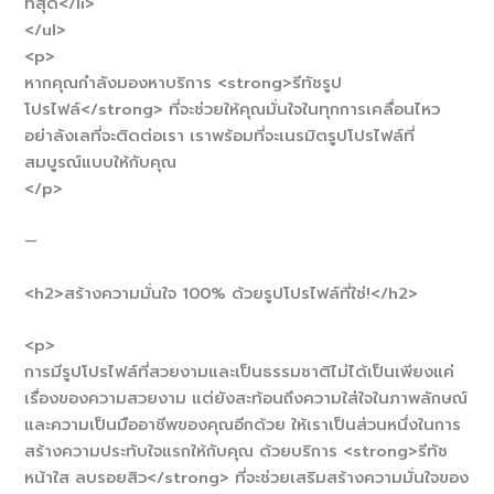
ที่สุด</li>
</ul>
<p>
หากคุณกำลังมองหาบริการ <strong>รีทัชรูป
โปรไฟล์</strong> ที่จะช่วยให้คุณมั่นใจในทุกการเคลื่อนไหว
อย่าลังเลที่จะติดต่อเรา เราพร้อมที่จะเนรมิตรูปโปรไฟล์ที่
สมบูรณ์แบบให้กับคุณ
</p>
—
<h2>สร้างความมั่นใจ 100% ด้วยรูปโปรไฟล์ที่ใช่!</h2>
<p>
การมีรูปโปรไฟล์ที่สวยงามและเป็นธรรมชาติไม่ได้เป็นเพียงแค่
เรื่องของความสวยงาม แต่ยังสะท้อนถึงความใส่ใจในภาพลักษณ์
และความเป็นมืออาชีพของคุณอีกด้วย ให้เราเป็นส่วนหนึ่งในการ
สร้างความประทับใจแรกให้กับคุณ ด้วยบริการ <strong>รีทัช
หน้าใส ลบรอยสิว</strong> ที่จะช่วยเสริมสร้างความมั่นใจของ