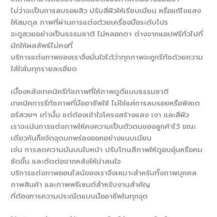
ไม่ว่าจะเป็นการลบรอยสิว ปรับสีผิวให้เรียบเนียน หรือแก้ไขแสง
ให้สมดุล ภาพที่ผ่านการแต่งด้วยเครื่องมือระดับโปร
จะดูสวยอย่างเป็นธรรมชาติ ไม่หลอกตา ต่างจากแอปฟรีทั่วไปที่
มักให้ผลลัพธ์ไม่คงที่
บริการแต่งภาพของเราจึงมั่นใจได้ว่าทุกภาพจะถูกรีทัชด้วยความ
ใส่ใจในทุกรายละเอียด
เบื้องหลังเทคนิครีทัชภาพที่ให้ภาพดูดีแบบธรรมชาติ
เทคนิคการรีทัชภาพที่มืออาชีพใช้ ไม่ใช่แค่การลบรอยหรือฟิลเต
อร์สวยๆ เท่านั้น แต่ต้องเข้าใจโครงสร้างแสง เงา และสีผิว
เราจะเน้นการแต่งภาพให้คงความเป็นตัวตนของลูกค้าไว้ ขณะ
เดียวกันก็ขจัดจุดบกพร่องออกอย่างแนบเนียน
เช่น การลดความมันบนใบหน้า ปรับโทนสีภาพให้ดูอบอุ่นหรือคม
ชัดขึ้น และตัดต่อฉากหลังให้น่าสนใจ
บริการแต่งภาพออนไลน์ของเราจึงเหมาะสำหรับทั้งภาพบุคคล
ภาพสินค้า และภาพพรีเซนต์สำหรับงานสำคัญ
ที่ต้องการความประณีตแบบมืออาชีพในทุกจุด