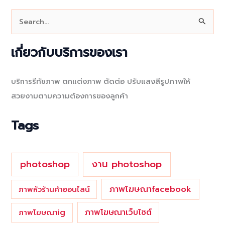
S
e
a
เกี่ยวกับบริการของเรา
r
c
บริการรีทัชภาพ ตกแต่งภาพ ตัดต่อ ปรับแสงสีรูปภาพให้
h
สวยงามตามความต้องการของลูกค้า
f
o
Tags
r
:
photoshop
งาน photoshop
ภาพโฆษณาfacebook
ภาพหัวร้านค้าออนไลน์
ภาพโฆษณาเว็บไซต์
ภาพโฆษณาig