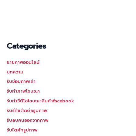
ออกแบบ
ภาพ
โฆษณา
สินค้า
งานphotoshop
รับ
Categories
ทำ
แบนเนอร์
ขายภาพออนไลน์
โพสต์facebook
บทความ
รับซ่อมภาพเก่า
รับทำภาพโฆษณา
รับทำวีดีโอโฆษณาสินค้าfacebook
รับรีทัชตัดต่อรูปภาพ
รับลบคนออกจากภาพ
รับไดคัทรูปภาพ