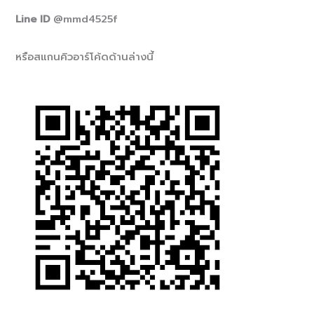
Line ID
@mmd4525f
หรือสแกนคิวอาร์โค้ดด้านล่างนี้