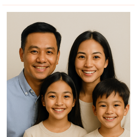
ต่อ
ภาพ
องค์
ประกอบ
ใน
ภาพ
จุด
บกพร่อง
ต่างๆ
ใน
ภาพ
ด้วยphotoshop