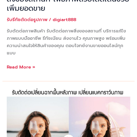
เพิ่มยอดขาย
รับรีทัชตัดต่อรูปภาพ
/
digiart888
รับตัดต่อภาพสินค้า รับตัดต่อภาพสิ่งของสถานที่ บริการแก้ไข
ภาพแบบมืออาชีพ รีทัชเนียน ส่งงานไว คุณภาพสูง พร้อมเพิ่ม
ความน่าสนใจให้สินค้าของคุณ ตอบโจทย์งานขายออนไลน์ทุก
แบบ
รับ
Read More »
ตัด
ต่อ
ภาพ
สิน
คัา
รับ
ตัด
ต่อ
ภาพ