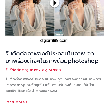
สิ่งของ
สถาน
ที่
เพื่อ
ภาพ
สวย
โดด
เด่น
ช่วย
รับตัดต่อภาพองค์ประกอบในภาพ จุด
เพิ่ม
บกพร่องต่างๆในภาพด้วยphotoshop
ยอด
ขาย
รับรีทัชตัดต่อรูปภาพ
/
digiart888
รับตัดต่อภาพองค์ประกอบในภาพ จุดบกพร่องต่างๆในภาพด้วย
Photoshop ลบวัตถุเกิน แก้แสง ปรับองค์ประกอบให้เนียน
สมจริง ติดต่อไลน์ @mmd4525f
รับ
Read More »
ตัด