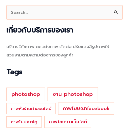
S
e
a
เกี่ยวกับบริการของเรา
r
c
บริการรีทัชภาพ ตกแต่งภาพ ตัดต่อ ปรับแสงสีรูปภาพให้
h
สวยงามตามความต้องการของลูกค้า
f
o
Tags
r
:
photoshop
งาน photoshop
ภาพโฆษณาfacebook
ภาพหัวร้านค้าออนไลน์
ภาพโฆษณาเว็บไซต์
ภาพโฆษณาig