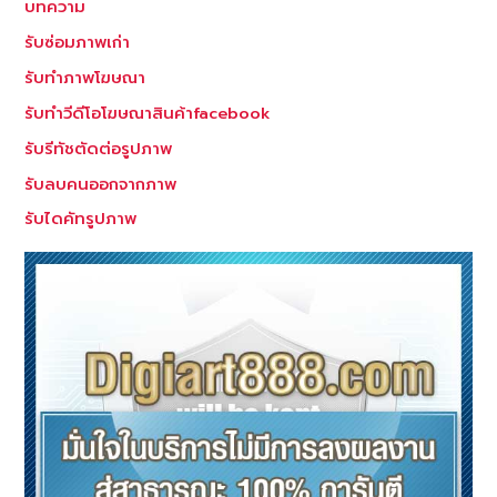
รี
บทความ
ทัช
รับซ่อมภาพเก่า
จุด
รับทำภาพโฆษณา
บกพร่อง
ใน
รับทำวีดีโอโฆษณาสินค้าfacebook
ภาพถ่าย
รับรีทัชตัดต่อรูปภาพ
รับลบคนออกจากภาพ
รับไดคัทรูปภาพ