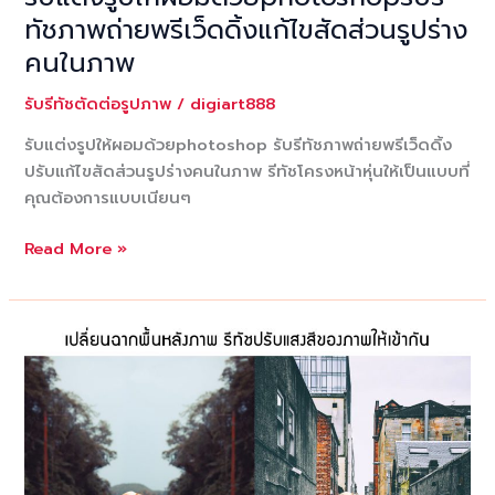
ภาพ
ทัชภาพถ่ายพรีเว็ดดิ้งแก้ไขสัดส่วนรูปร่าง
สัดส่วน
คนในภาพ
คน
รับรีทัชตัดต่อรูปภาพ
/
digiart888
รับแต่งรูปให้ผอมด้วยphotoshop รับรีทัชภาพถ่ายพรีเว็ดดิ้ง
ปรับแก้ไขสัดส่วนรูปร่างคนในภาพ รีทัชโครงหน้าหุ่นให้เป็นแบบที่
คุณต้องการแบบเนียนๆ
รับ
Read More »
แต่ง
รูป
ให้
ผอม
ด้วยphotoshopรับ
รี
ทัช
ภาพ
ถ่าย