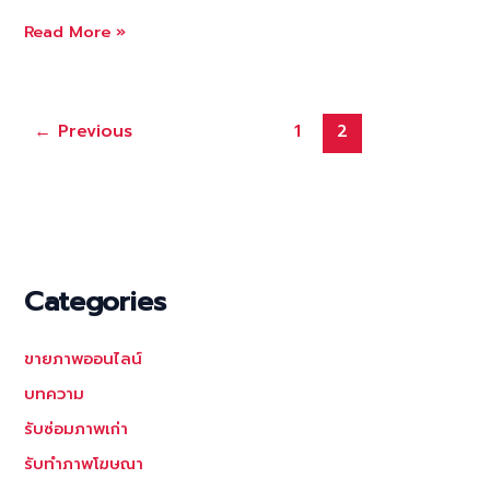
บริการ
Read More »
รับ
ตัด
ต่อ
←
Previous
1
2
รูป
เปลี่ยน
ฉาก
หลัง
ภาพถ่าย
เปลี่ยน
Categories
แบค
กราว
น์
ขายภาพออนไลน์
ภาพ
บทความ
แก้ไข
ฉาก
รับซ่อมภาพเก่า
หลัง
รับทำภาพโฆษณา
ภาพถ่าย