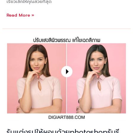
เรียวเล็กให้คุณสวยที่สุด
บริการ
Read More »
รี
ทัช
รูป
ร่าง
คน
ให้
ผอม
รับ
รี
ทัช
ภาพ
พรีเว็ดดิ้ง
รับ
รี
ทัช
แต่ง
รับแต่งรูปให้ผอมด้วยphotoshopรับรี