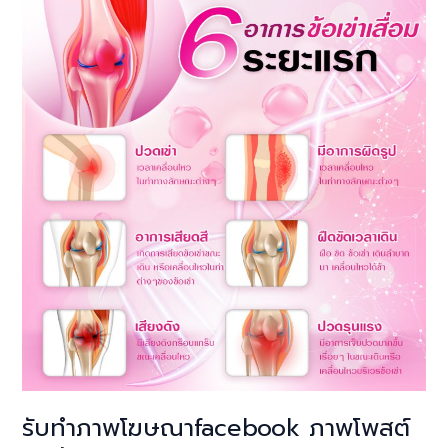
ภาพ
โฆษณา
สำหรับ
ขาย
บน
เฟส
บุ้ค
ไอจี
รับทำภาพโฆษณาfacebook ภาพโพสต์