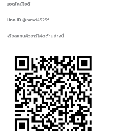
แอดไลน์ไอดี
Line ID
@mmd4525f
หรือสแกนคิวอาร์โค้ดด้านล่างนี้