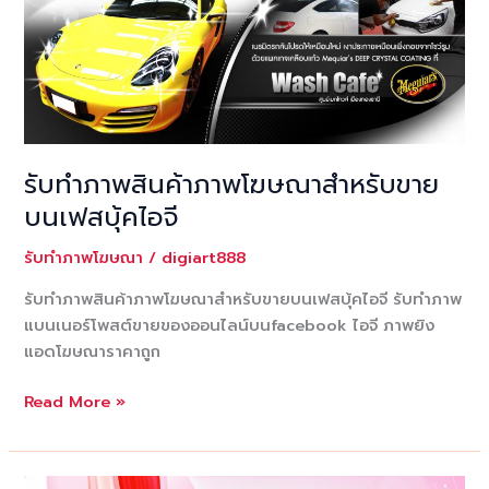
รับทำภาพสินค้าภาพโฆษณาสำหรับขาย
บนเฟสบุ้คไอจี
รับทำภาพโฆษณา
/
digiart888
รับทำภาพสินค้าภาพโฆษณาสำหรับขายบนเฟสบุ้คไอจี รับทำภาพ
แบนเนอร์โพสต์ขายของออนไลน์บนfacebook ไอจี ภาพยิง
แอดโฆษณาราคาถูก
รับ
Read More »
ทำ
ภาพ
สินค้า