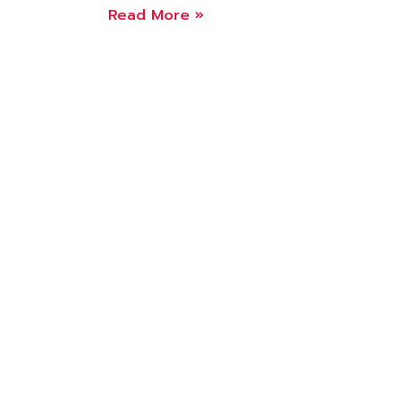
รับ
Read More »
แต่ง
ภาพ
รับ
ตัด
ต่อ
ภาพ
รี
ทัช
ภาพ
ด้วย
photoshop