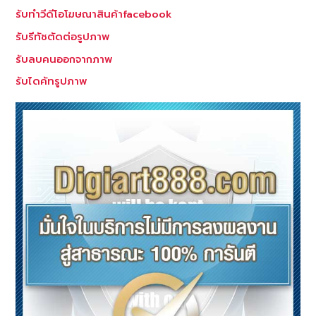
สถาน
รับทำวีดีโอโฆษณาสินค้าfacebook
ที่
รับรีทัชตัดต่อรูปภาพ
รับลบคนออกจากภาพ
รับไดคัทรูปภาพ