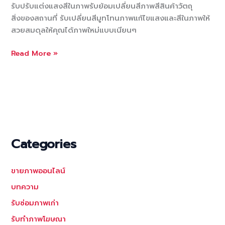
รับปรับแต่งแสงสีในภาพรับย้อมเปลี่ยนสีภาพสีสินค้าวัตถุ
สิ่งของสถานที่ รับเปลี่ยนสีมูทโทนภาพแก้ไขแสงและสีในภาพให้
สวยสมดุลให้คุณได้ภาพใหม่แบบเนียนๆ
รับ
Read More »
ปรับ
แต่ง
แสง
สี
ใน
ภาพ
รับ
Categories
ย้อม
สี
ขายภาพออนไลน์
ภาพ
สี
บทความ
สินค้า
รับซ่อมภาพเก่า
วัตถุ
รับทำภาพโฆษณา
สิ่งของ