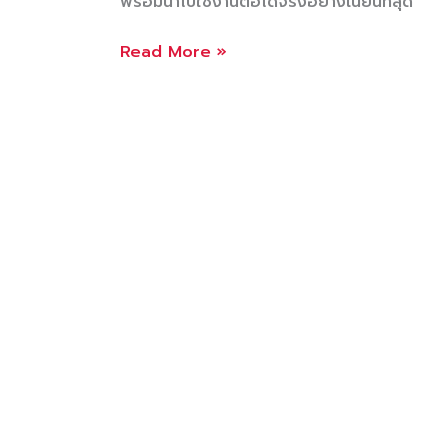
พร้อมนำไปใช้งานต่อได้จริงอย่างเนียนที่สุด
รับ
Read More »
รี
ทัช
ภาพ
พื้น
ผิว
วัตถุ
ของ
รูป
สินค้า
สิ่งของ
และ
สถาน
ที่