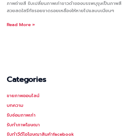
ภาพถ่ายสี รับเปลี่ยนภาพเก่าขาวดำของบรรพบุรุษเป็นภาพสี
สวยสดใสรีทัชรอยขาดรอยเหลืองให้หายไปแลบบเนียนๆ
รับ
Read More »
แต่ง
รูป
เปลี่ยน
ภาพ
ขาว
ดำ
เป็น
Categories
สี
รับ
ขายภาพออนไลน์
แต่ง
รูปภาพ
บทความ
ขาว
รับซ่อมภาพเก่า
ดำ
รับทำภาพโฆษณา
เป็น
ภาพถ่าย
รับทำวีดีโอโฆษณาสินค้าfacebook