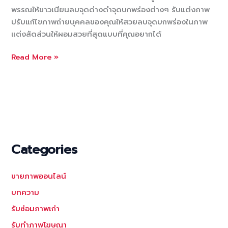
พรรณให้ขาวเนียนลบจุดด่างดำจุดบกพร่องต่างๆ รับแต่งภาพ
ปรับแก้ไขภาพถ่ายบุคคลของคุณให้สวยลบจุดบกพร่องในภาพ
แต่งสัดส่วนให้ผอมสวยที่สุดแบบที่คุณอยากได้
รับ
Read More »
แต่ง
ภาพ
รี
ทัช
ภาพถ่าย
บุคคล
แก้ไข
Categories
เฉพาะ
จุด
ขายภาพออนไลน์
ใน
ภาพ
บทความ
ให้
รับซ่อมภาพเก่า
เนียน
รับทำภาพโฆษณา