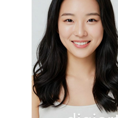
ดู
อบอุ่น
และ
สมบูรณ์
แบบ