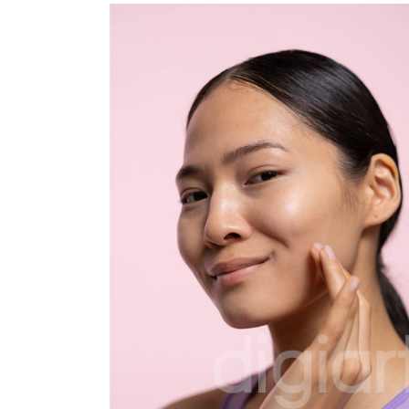
ภาพ
ออนไลน์
แทน
การ
ทำ
เอง