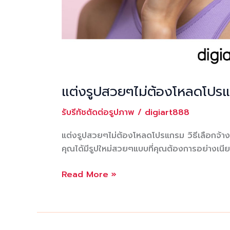
แต่งรูปสวยๆไม่ต้องโหลดโปรแกร
รับรีทัชตัดต่อรูปภาพ
/
digiart888
แต่งรูปสวยๆไม่ต้องโหลดโปรแกรม วิธีเลือกจ้างแ
คุณได้มีรูปใหม่สวยๆแบบที่คุณต้องการอย่างเนียน
แต่ง
Read More »
รูป
สวยๆ
ไม่
ต้อง