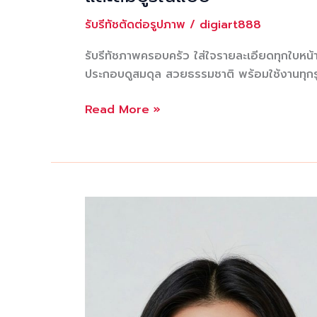
รับรีทัชตัดต่อรูปภาพ
/
digiart888
รับรีทัชภาพครอบครัว ใส่ใจรายละเอียดทุกใบหน้
ประกอบดูสมดุล สวยธรรมชาติ พร้อมใช้งานทุก
รับ
Read More »
รี
ทัช
ภาพ
ครอบครัว
ใส่ใจ
ราย
ละเอียด
ทุก
ใบหน้า
ให้
ภาพถ่าย