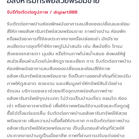
อสังหาริมทรัพย์สวยพร้อมขาย
ทันที
รับรีทัชตัดต่อรูปภาพ
/
digiart888
เพิ่ม
โอกาส
รับตัดต่อภาพบ้านห้องพักผนังอาคารลบสิ่งของเปลี่ยนและย้อม
ใน
สีให้ภาพอสังหาริมทรัพย์สวยพร้อมขาย ภาพถ่ายบ้าน ห้องพัก
การ
หรือผนังอาคารที่ใช้ลงประกาศขายหรือปล่อยเช่า มักมีราย
ขาย
ละเอียดบางจุดที่ทำให้ภาพดูไม่น่าสนใจ เช่น สีผนังซีด โทรม
ชัดเจน
สิ่งของรกสายตา มุมอับ หรือโทนภาพไม่สม่ำเสมอ ส่งผลให้ผู้
สนใจเลื่อนผ่านโดยไม่คลิกดูรายละเอียด การ รับตัดต่อภาพบ้าน
ห้องพักผนังอาคารลบสิ่งของเปลี่ยนและย้อมสีให้ภาพ
อสังหาริมทรัพย์สวยพร้อมขาย จึงเป็นทางออกสำคัญที่ช่วยปรับ
ภาพให้ดูสะอาด สวยงาม และเพิ่มมูลค่าให้ทรัพย์สินได้อย่าง
ชัดเจน บริการของเราช่วยแก้ไขจุดบกพร่องในภาพถ่าย
อสังหาริมทรัพย์ทุกประเภท ไม่ว่าจะเป็นบ้านเดี่ยว คอนโด ห้อง
เช่า หรืออาคารพาณิชย์ เพื่อให้ภาพพร้อมใช้งานจริงและดึงดูดผู้
ซื้อได้ตั้งแต่แรกเห็น รับตัดต่อภาพบ้านอสังหาริมทรัพย์ให้สวย
พร้อมขาย เพิ่มความน่าเชื่อถือให้ประกาศ การรับตัดต่อภาพบ้าน
อสังหาริมทรัพย์ให้สวยพร้อมขาย เป็นขั้นตอนสำคัญที่ช่วยให้
ประกาศขายบ้านดูเป็นมืออาชีพ ภาพที่ผ่านการปรับแต่งอย่าง