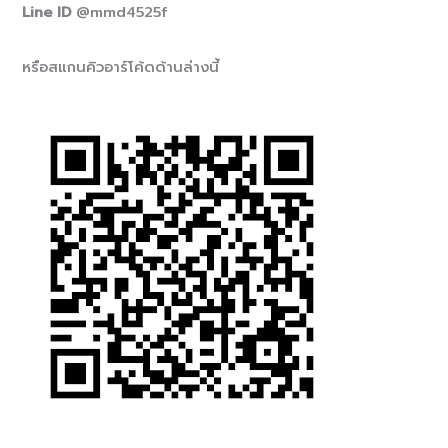
Line ID
@mmd4525f
หรือสแกนคิวอาร์โค้ดด้านล่างนี้