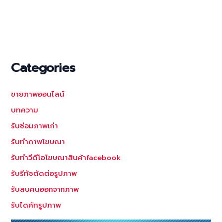
เฟอร์นิเจอร์
สิ่งของ
วัตถุ
ใน
ห้อง
พัก
Categories
คุณ
ออก
ขายภาพออนไลน์
แบบ
เนียนๆ
บทความ
พร้อม
รับซ่อมภาพเก่า
โพสต์
รับทำภาพโฆษณา
ขาย
รับทำวีดีโอโฆษณาสินค้าfacebook
รับรีทัชตัดต่อรูปภาพ
รับลบคนออกจากภาพ
รับไดคัทรูปภาพ