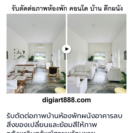
คอน
โด
ห้อง
พัก
อาคาร
อ
พาร์
ท
เมน
ต์
ให้
สวยงาม
เรียบ
หรู
พร้อม
นำ
รับตัดต่อภาพบ้านห้องพักผนังอาคารลบ
ไป
สิ่งของเปลี่ยนและย้อมสีให้ภาพ
โพสต์
ขาย