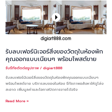
ห้อง
พัก
ผนัง
อาคาร
ลบ
สิ่งของ
เปลี่ยน
และ
รับลบเฟอร์นิเจอร์สิ่งของวัตถุในห้องพัก
ย้อม
คุณออกแบบเนียนๆ พร้อมโพสต์ขาย
สี
ให้
รับรีทัชตัดต่อรูปภาพ
/
digiart888
ภาพ
อสังหาริมทรัพย์
รับลบเฟอร์นิเจอร์สิ่งของวัตถุในห้องพักคุณออกแบบเนียนๆ
สวย
พร้อมโพสต์ขาย บริการลบของในห้อง รีทัชภาพอสังหาให้ดูโล่ง
พร้อม
สะอาด เพิ่มมูลค่าและโอกาสปิดการขายได้จริง
ขาย
รับ
Read More »
ลบ