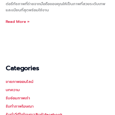
ต่อรีทัชภาพที่ถ่ายจากมือถือของคุณให้เป็นภาพที่สวยระดับเทพ
และเนียนที่สุดพร้อมใช้งาน
รับ
Read More »
แต่ง
ภาพ
ที่
ถ่าย
ด้วย
มือ
ถือ
Categories
ให้
สวย
ขายภาพออนไลน์
เนียน
อย่าง
บทความ
ที่
รับซ่อมภาพเก่า
คุณ
รับทำภาพโฆษณา
ต้องการ
รับทำวีดีโอโฆษณาสินค้าfacebook