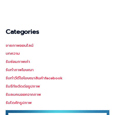
สัดส่วน
คน
แก้ไข
รี
ทัช
Categories
ภาพ
รูป
ขายภาพออนไลน์
ร่าง
คน
บทความ
ให้
รับซ่อมภาพเก่า
ผอม
รับทำภาพโฆษณา
สวยงาม
แบบ
รับทำวีดีโอโฆษณาสินค้าfacebook
เนียนๆ
รับรีทัชตัดต่อรูปภาพ
รับลบคนออกจากภาพ
รับไดคัทรูปภาพ