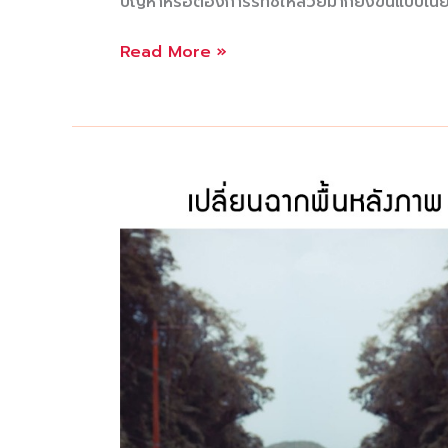
ปัญหาหรือต้องการรีทัชให้สวยมากยิ่งขึ้นแบบเน
รับ
Read More »
แต่ง
ภาพ
รับ
แต่ง
ภาพถ่าย
คน
รับ
แต่ง
ภาพถ่าย
สินค้า
สิ่งของ
อาคาร
ที่พัก
สถาน
ที่