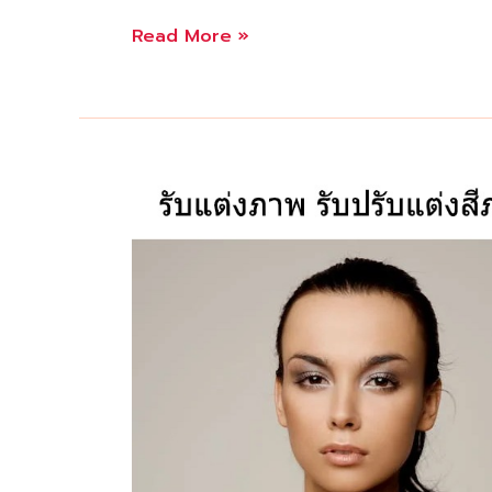
รับ
Read More »
ลบ
เหนียง
คาง
และ
แก้ม
ย้อย
ด้วย
รี
ทัช
ภาพ
หน้า
แบบ
เนียน
กริบ