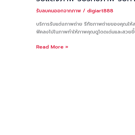
รับลบคนออกจากภาพ
/
digiart888
บริการรับแต่งภาพถ่าย รีทัชภาพถ่ายของคุณให
ฟิคลงไปในภาพทำให้ภาพคุณดูโดดเด่นและสวยขึ้
รับ
Read More »
แต่ง
ภาพ
รับ
รี
ทัช
ภาพ
รับ
ทำ
ภาพถ่าย
ให้
สวย