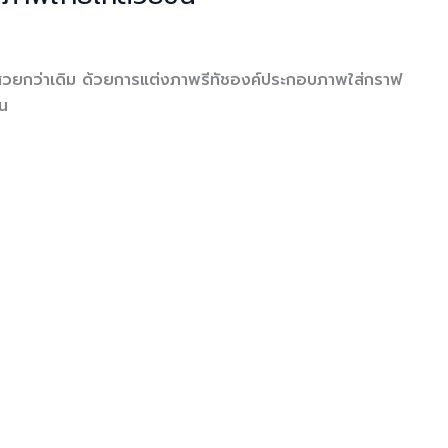
้สวยกว่าเดิม ด้วยการแต่งภาพรีทัชองค์ประกอบภาพใส่กราฟ
น