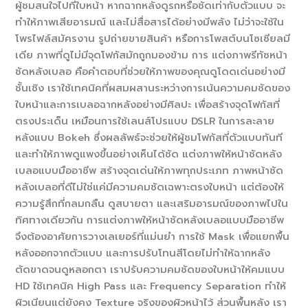
ผู้ชมสนใจไปที่ใบหน้า หากฉากหลังดูรกหรือชัดเท่ากับตัวแบบ จะ
ทำให้ภาพเสียอารมณ์ และไม่สื่อสารได้อย่างมีพลัง ไม่ว่าจะใช้ใน
โพรไฟล์สมัครงาน รูปถ่ายขายสินค้า หรือการโพสต์บนโซเชียลมี
เดีย ภาพที่ดูไม่มีจุดโฟกัสมักถูกมองข้าม การ แต่งภาพรีทัชหน้า
ชัดหลังเบลอ คือคำตอบที่ช่วยให้ภาพของคุณดูโดดเด่นอย่างมี
ชั้นเชิง เราใช้เทคนิคที่ผสมผสานระหว่างการเน้นความคมชัดของ
ใบหน้าและการเบลอฉากหลังอย่างมีศิลปะ เพื่อสร้างจุดโฟกัสที่
ตรงประเด็น เหมือนการใช้เลนส์โปรแบบ DSLR ในการละลาย
หลังแบบ Bokeh ซึ่งผลลัพธ์จะช่วยให้ผู้ชมโฟกัสที่ตัวแบบทันที
และทำให้ภาพดูแพงขึ้นอย่างเห็นได้ชัด แต่งภาพให้หน้าชัดหลัง
เบลอแบบมืออาชีพ สร้างจุดเด่นให้ภาพทุกประเภท ภาพหน้าชัด
หลังเบลอที่ดีไม่ใช่แค่มีความคมชัดเฉพาะตรงใบหน้า แต่ต้องให้
ความรู้สึกที่กลมกลืน ดูสบายตา และเสริมอารมณ์ของภาพไปใน
ทิศทางเดียวกัน การแต่งภาพให้หน้าชัดหลังเบลอแบบมืออาชีพ
จึงต้องอาศัยการวางเลเยอร์ที่แม่นยำ การใช้ Mask เพื่อแยกพื้น
หลังออกจากตัวแบบ และการปรับโทนสีโดยไม่ทำให้ฉากหลัง
ตัดขาดจนดูหลอกตา เราปรับความคมชัดของใบหน้าให้คมแบบ
HD ใช้เทคนิค High Pass และ Frequency Separation ทำให้
ผิวเนียนแต่ยังคง Texture จริงของผิวหน้าไว้ ส่วนพื้นหลัง เรา