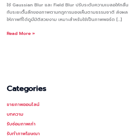
ใช้ Gaussian Blur และ Field Blur ปรับระดับความเบลอให้กลืน
กับระยะตื้นลึกของภาพตามกฎการมองเห็นตามธรรมชาติ ส่งผล
ให้ภาพที่ได้ดูมีมิติสวยงาม เหมาะสำหรับใช้เป็นภาพพอร์ต […]
แต่ง
Read More »
ภาพ
รี
ทัช
หน้า
ชัด
หลัง
เบลอ
Categories
เพิ่ม
ความ
ขายภาพออนไลน์
น่า
สนใจ
บทความ
รับซ่อมภาพเก่า
รับทำภาพโฆษณา