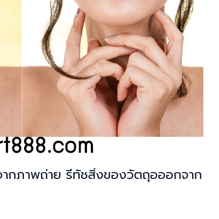
ากภาพถ่าย รีทัชสิ่งของวัตถุอออกจาก