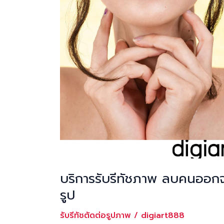
ใน
ภาพ
ด้วย
Photoshop
บริการรับรีทัชภาพ ลบคนออกจ
รูป
รับรีทัชตัดต่อรูปภาพ
/
digiart888