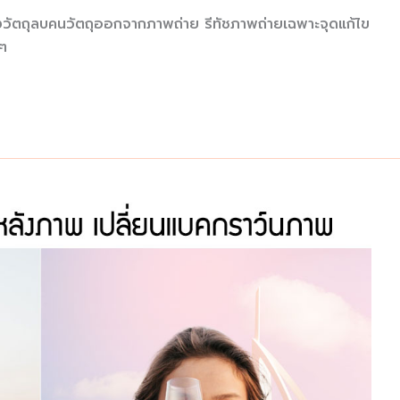
งวัตถุลบคนวัตถุออกจากภาพถ่าย รีทัชภาพถ่ายเฉพาะจุดแก้ไข
นๆ