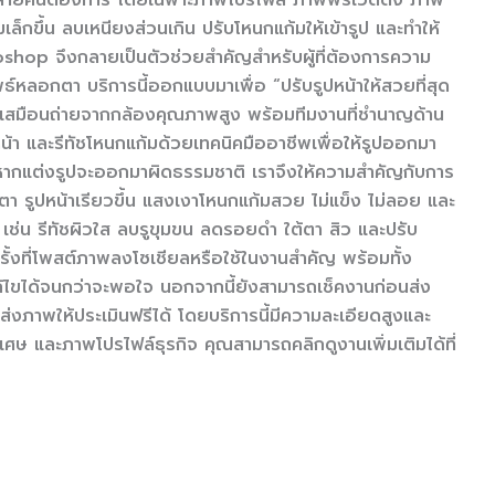
ล็กขึ้น ลบเหนียงส่วนเกิน ปรับโหนกแก้มให้เข้ารูป และทำให้
hop จึงกลายเป็นตัวช่วยสำคัญสำหรับผู้ที่ต้องการความ
์หลอกตา บริการนี้ออกแบบมาเพื่อ “ปรับรูปหน้าให้สวยที่สุด
ยนเสมือนถ่ายจากกล้องคุณภาพสูง พร้อมทีมงานที่ชำนาญด้าน
า และรีทัชโหนกแก้มด้วยเทคนิคมืออาชีพเพื่อให้รูปออกมา
่าหากแต่งรูปจะออกมาผิดธรรมชาติ เราจึงให้ความสำคัญกับการ
ตา รูปหน้าเรียวขึ้น แสงเงาโหนกแก้มสวย ไม่แข็ง ไม่ลอย และ
ช่น รีทัชผิวใส ลบรูขุมขน ลดรอยดำ ใต้ตา สิว และปรับ
กครั้งที่โพสต์ภาพลงโซเชียลหรือใช้ในงานสำคัญ พร้อมทั้ง
ก้ไขได้จนกว่าจะพอใจ นอกจากนี้ยังสามารถเช็คงานก่อนส่ง
ส่งภาพให้ประเมินฟรีได้ โดยบริการนี้มีความละเอียดสูงและ
ศษ และภาพโปรไฟล์ธุรกิจ คุณสามารถคลิกดูงานเพิ่มเติมได้ที่