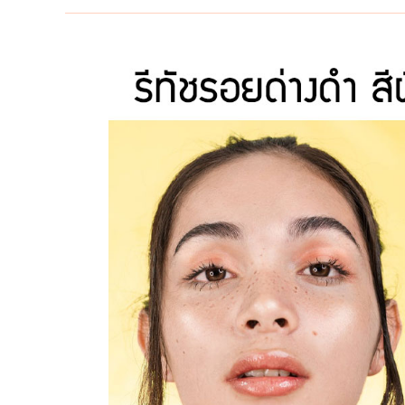
รูป
หน้า
คุณ
ให้
ผอม
เล็ก
ลบ
เหนียง
คาง
ออก
รี
ทัช
โหนก
แก้ม
สวย
เนียน
ที่สุด