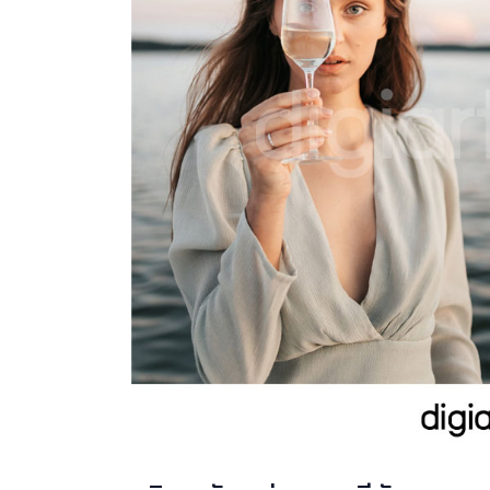
ออ
อก
จาก
รูป