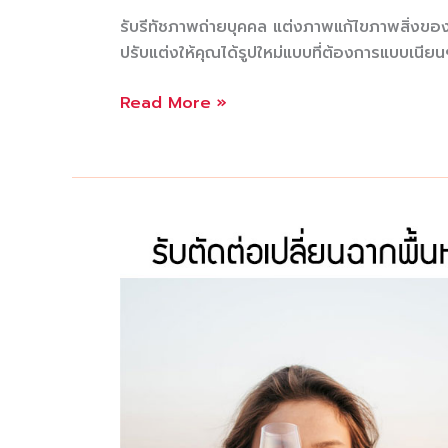
รับรีทัชภาพถ่ายบุคคล แต่งภาพแก้ไขภาพสิ่งขอ
ปรับแต่งให้คุณได้รูปใหม่แบบที่ต้องการแบบเนีย
บริการ
Read More »
รับ
รี
ทัช
ภาพ
ลบ
คน
ออก
จาก
ภาพถ่าย
รี
ทัช
สิ่งของ
วัตถุ