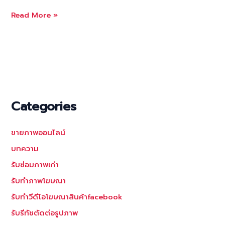
รับ
Read More »
แต่ง
ภาพ
บุคคล
ให้
สวย
เป๊ะ
ผิว
Categories
เนียน
หน้า
ขายภาพออนไลน์
ใส
ดู
บทความ
ดี
รับซ่อมภาพเก่า
แบบ
รับทำภาพโฆษณา
ธรรมชาติ
รับทำวีดีโอโฆษณาสินค้าfacebook
รับรีทัชตัดต่อรูปภาพ