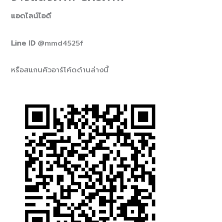
แอดไลน์ไอดี
Line ID
@mmd4525f
หรือสแกนคิวอาร์โค้ดด้านล่างนี้