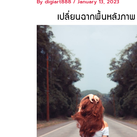
By
digiart888
/
January 13, 2023