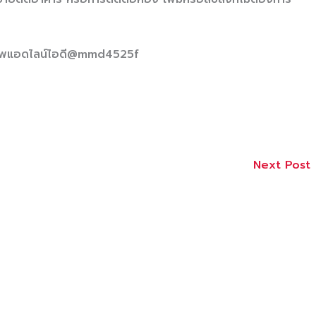
่อภาพแอดไลน์ไอดี@mmd4525f
Next Post