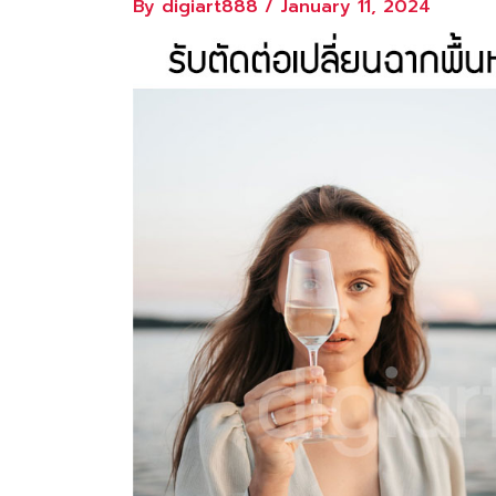
By
digiart888
/
January 11, 2024