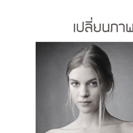
ซีด
จาง
รับ
ทำ
รูป
เก่า
ให้
เป็น
รูป
ใหม่
รับ
เปลี่ยน
ภาพ
ขาว
ดำ
เป็น
สี