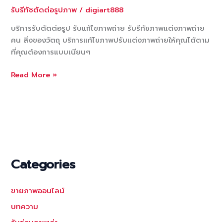
รี
รับรีทัชตัดต่อรูปภาพ
/
digiart888
ทัช
รูป
บริการรับตัดต่อรูป รับแก้ไขภาพถ่าย รับรีทัชภาพแต่งภาพถ่าย
ติด
คน สิ่งของวัตถุ บริการแก้ไขภาพปรับแต่งภาพถ่ายให้คุณได้ตาม
บัตร
ที่คุณต้องการแบบเนียนๆ
สมัคร
งาน
บริการ
Read More »
รับ
ตัด
ต่อ
รูป
รับ
แก้ไข
ภาพถ่าย
Categories
รับ
รี
ขายภาพออนไลน์
ทัช
ภาพ
บทความ
แต่ง