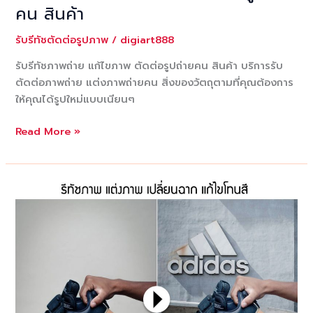
คน สินค้า
รับรีทัชตัดต่อรูปภาพ
/
digiart888
รับรีทัชภาพถ่าย แก้ไขภาพ ตัดต่อรูปถ่ายคน สินค้า บริการรับ
ตัดต่อภาพถ่าย แต่งภาพถ่ายคน สิ่งของวัตถุตามที่คุณต้องการ
ให้คุณได้รูปใหม่แบบเนียนๆ
รับ
Read More »
รี
ทัช
ภาพถ่าย
แก้ไข
ภาพ
ตัด
ต่อ
รูป
ถ่าย
คน