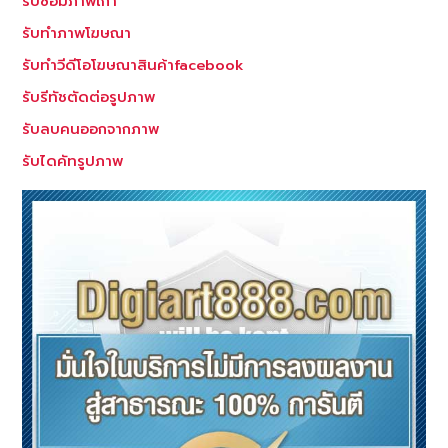
รับซ่อมภาพเก่า
ภาพถ่าย
รับทำภาพโฆษณา
คน
สิ่งของ
รับทำวีดีโอโฆษณาสินค้าfacebook
วัตถุ
รับรีทัชตัดต่อรูปภาพ
รับลบคนออกจากภาพ
รับไดคัทรูปภาพ