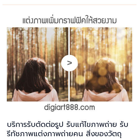
ต่อ
รูป
ตัด
ต่อ
เปลี่ยน
หน้า
ตัด
ต่อ
เปลี่ยน
ฉาก
หลัง
ภาพ
ตัด
ต่อ
แต่ง
รูป
บริการรับตัดต่อรูป รับแก้ไขภาพถ่าย รับ
ติด
รีทัชภาพแต่งภาพถ่ายคน สิ่งของวัตถุ
บัตร