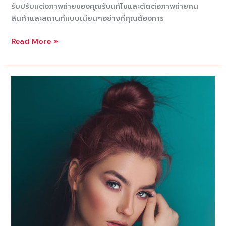
รับปรับแต่งภาพถ่ายของคุณรับแก้ไขและตัดต่อภาพถ่ายคน
สินค้าและสถานที่แบบเนียนๆอย่างที่คุณต้องการ
รับ
Read More »
ตัด
ต่อ
ภาพ
รับ
รี
ทัช
แก้ไข
ภาพถ่าย
รับ
รี
ทัช
ส่วน
เกิน
ใน
ภาพ