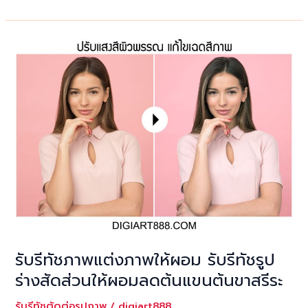
รี
ทัช
ภาพ
ให้
ผอม
รับ
รี
ทัช
รูป
ร่าง
สัดส่วน
ให้
ผอม
แก้ไข
โครง
หน้า
รับรีทัชภาพแต่งภาพให้ผอม รับรีทัชรูป
ให้
ร่างสัดส่วนให้ผอมลดต้นแขนต้นขาสรีระ
เรียว
เล็ก
รับรีทัชตัดต่อรูปภาพ
/
digiart888