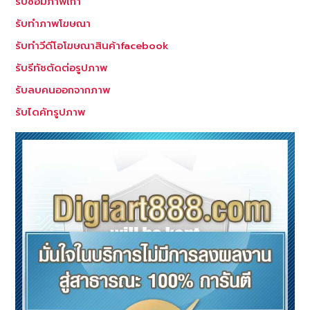
รับซ่อมภาพเก่า
สัดส่วน
รับทำภาพโฆษณา
ให้
ผอม
รับทำวีดีโอโฆษณาสินค้าfacebook
ลด
รับรีทัชตัดต่อรูปภาพ
ต้น
รับลบคนออกจากภาพ
แขน
ต้น
รับไดคัทรูปภาพ
ขา
สรีระ