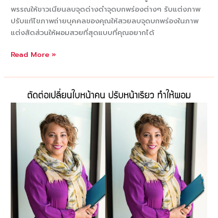
พรรณให้ขาวเนียนลบจุดด่างดำจุดบกพร่องต่างๆ รับแต่งภาพ
ปรับแก้ไขภาพถ่ายบุคคลของคุณให้สวยลบจุดบกพร่องในภาพ
แต่งสัดส่วนให้ผอมสวยที่สุดแบบที่คุณอยากได้
รับ
Read More »
แต่ง
ภาพ
รี
ทัช
ภาพถ่าย
บุคคล
แก้ไข
เฉพาะ
จุด
ใน
ภาพ
ให้
เนียน