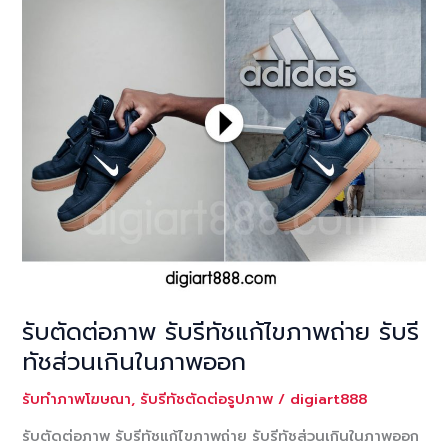
ภาพ
ให้
ผอม
สวย
รับ
รี
ทัช
ภาพ
โครง
หน้า
ให้
เรียว
เล็ก
สวย
รับตัดต่อภาพ รับรีทัชแก้ไขภาพถ่าย รับรี
ทัชส่วนเกินในภาพออก
รับทำภาพโฆษณา
,
รับรีทัชตัดต่อรูปภาพ
/
digiart888
รับตัดต่อภาพ รับรีทัชแก้ไขภาพถ่าย รับรีทัชส่วนเกินในภาพออก