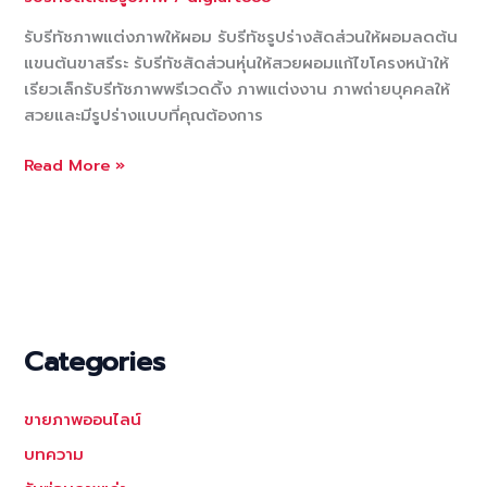
รับรีทัชภาพแต่งภาพให้ผอม รับรีทัชรูปร่างสัดส่วนให้ผอมลดต้น
แขนต้นขาสรีระ รับรีทัชสัดส่วนหุ่นให้สวยผอมแก้ไขโครงหน้าให้
เรียวเล็กรับรีทัชภาพพรีเวดดิ้ง ภาพแต่งงาน ภาพถ่ายบุคคลให้
สวยและมีรูปร่างแบบที่คุณต้องการ
รับ
Read More »
รี
ทัช
ภาพ
แต่ง
ภาพ
ให้
ผอม
Categories
รับ
รี
ขายภาพออนไลน์
ทัช
รูป
บทความ
ร่าง